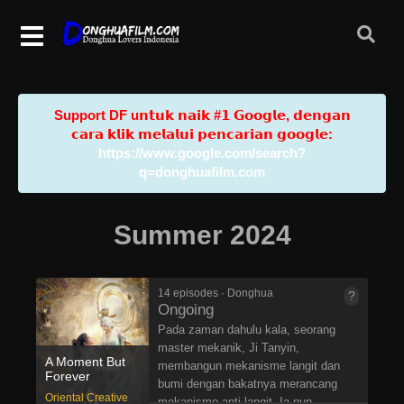
Support DF u𝗻𝘁𝘂𝗸 𝗻𝗮𝗶𝗸 #𝟭 𝗚𝗼𝗼𝗴𝗹𝗲, 𝗱𝗲𝗻𝗴𝗮𝗻
𝗰𝗮𝗿𝗮 𝗸𝗹𝗶𝗸 𝗺𝗲𝗹𝗮𝗹𝘂𝗶 𝗽𝗲𝗻𝗰𝗮𝗿𝗶𝗮𝗻 𝗴𝗼𝗼𝗴𝗹𝗲:
https://www.google.com/search?
q=donghuafilm.com
Summer 2024
14 episodes · Donghua
?
Ongoing
Pada zaman dahulu kala, seorang
master mekanik, Ji Tanyin,
A Moment But
membangun mekanisme langit dan
Forever
bumi dengan bakatnya merancang
Oriental Creative
mekanisme anti-langit. Ia pun