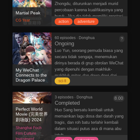
keluarga dan dipandang rendah oleh
amukannya, dia akan berdiri di atas
Zhongdu, diturunkan menjadi murid
orang lain. Selama perjuangan hidup
mayat musuh-musuhnya yang
percobaan karena kualifikasinya yang
Martial Peak
dan mati, Chen Tian jatuh dari tebing
terbakar dan naik ke puncak dunia!
buruk. Jika dia tidak memiliki prestasi
dan secara tidak sengaja memasuki
CG Year
action
adventure
dalam tiga tahun, dia akan dikeluarkan
formasi yang dibentuk oleh kaisar
dari sekte. Yang Kai secara tidak
pedang kuno. Di bawah pengaruh
sengaja memperoleh bantal batu
kekuatan Buku Surgawi, dia
60 episodes · Donghua
?
misterius dan membuka keterampilan
Ongoing
membangunkan fisik spiritual dan bela
misterius seperti Tubuh Emas Kokoh.
diri Saat itu, dia juga menerima
Luo Yun, seorang pemuda biasa yang
Setelah itu, dia terus berlatih,
kenangan aneh dan benda
secara tidak sengaja, menemukan
menggunakan kegigihan dan karakter
penyimpanan misterius. Cincin itu
dirinya berada di grup obrolan WeChat
pantang menyerahnya sebagai
telah bangkit dari keterpurukan,
yang dipenuhi dengan makhluk-
My WeChat
seorang pemuda untuk menembus
Connects to the
mematahkan reinkarnasi Telapak Dao
makhluk mitos dan dewa-dewi dari
batas kemampuannya sendiri, dan
Dragon Palace
sci-fi
Surgawi, akhirnya mengatasi belenggu
Istana Naga. Melalui hubungan yang
akhirnya berdiri di puncak Surga Gua
Kesengsaraan Kaisar, dan bercita-cita
tak terduga ini, Luo Yun mulai
Warisan. Yang Kai dan Su Yan
ke Benua Lingwu!
berinteraksi dengan makhluk-makhluk
mewarisi keterampilan misterius
3 episodes · Donghua
8.00
ilahi ini, yang mengirimkan artefak
Completed
bersama-sama, dan memulai kisah
magis dan sumber daya spiritual yang
Perfect World
tentang dirinya yang menjadi legenda
Huo Sang bersatu kembali untuk
benar-benar mengubah hidupnya.
Movie (完美世界
dan mencapai puncak seni bela diri.
memainkan lagu dosa dan darah yang
剧场版) 2024
tragis, dan roh batu terlahir kembali
Shanghai Foch
dalam situasi putus asa di mana abu
Film Culture
jatuh.
Investment