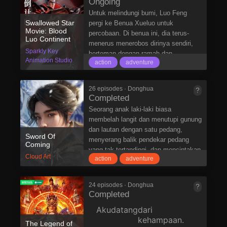
Ongoing
orang-orang luar biasa yang berjalan di
Untuk melindungi bumi, Luo Feng
dunia atas nama dewa? Dalam
Swallowed Star
pergi ke Benua Xueluo untuk
masyarakat yang diperintah oleh
Movie: Blood
percobaan. Di benua ini, dia terus-
manusia, ada banyak hal aneh; Di
Luo Continent
menerus menerobos dirinya sendiri,
area terlarang kehidupan yang tidak
Sparkly Key
berteman dengan ramah dan
dipedulikan oleh siapa pun, hiduplah
Animation Studio
action
adventure
menghadapi musuh yang kuat, tetapi
dewa-dewa kuno. Serap
dia tidak mundur, tetapi bergerak maju
selangkah demi selangkah. Pada
26 episodes · Donghua
?
akhirnya, dia menyelesaikan
Completed
kemajuan tak terbatas dan
Seorang anak laki-laki biasa
memperoleh kemampuan yang kuat
membelah langit dan menutupi gunung
untuk melindungi bumi.
dan lautan dengan satu pedang,
Sword Of
menyerang balik pendekar pedang
Coming
yang tak tertandingi, dan menciptakan
Cloud Art
action
adventure
legenda yang luar biasa.
24 episodes · Donghua
?
Completed
Aku
d
atang
dari
kehampaan.
The Legend of