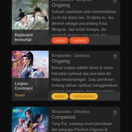
?
dengan dramatis memusnahkan para
kembali. Ujian surga dan ujian ini
Ongoing
iblis dalam satu gerakan. Ia
adalah untuk membangun kembali
Sebuah sambaran petir memindahkan
menyelesaikan perselisihan di tiga
surga.
Zu An ke dunia lain. Di dunia itu, dia
alam dan menyelamatkan dunia dan
dikenal sebagai pecundang Kota
semua makhluk hidup.
Mingyue, tapi entah kenapa, dia
Keyboard
menikah dengan putri cantik dan
Immortal
action
comedy
berbakat dari Keluarga Chu?
Apa? Aku seorang transmigran tapi
tidak memiliki bakat untuk
60 episodes · Donghua
?
berkultivasi? Kenapa ada begitu
Ongoing
banyak orang yang menginginkan
Benua Lingwu adalah dunia di mana
hidupku? Dan yang paling penting dari
kekuatan spiritual dan jiwa bela diri
semuanya, bagaimana aku bisa
hidup berdampingan. Satu pemikiran
berada di ranjang kakak iparku pada
Lingwu
tentang latihan spiritual menggerakkan
Continent
malam pernikahanku?!
gunung dan sungai, dan para praktisi
Itu adalah titik awal yang mengerikan
Soyep
action
reincarnation
mengobrak-abrik dunia dengan tangan
bagi Zu An, tapi untungnya, sebagai
kosong. Chen Tian, ​​​​mantan jenius
prajurit keyboard yang terkenal di
Kota Xingchen, kehilangan jiwa bela
kehidupan sebelumnya, dunia
48 episodes · Donghua
?
dirinya dan mengeringkan lautan
Completed
memberinya keyboard di kehidupan ini
spiritualnya setelah ia berusia sepuluh
juga sehingga dia bisa membalikkan
Yang Kai, seorang murid percobaan
tahun. Sejak itu, ia menjadi sampah
keadaan. Melalui aksi jahil dan
dan penyapu Paviliun Lingxiao di