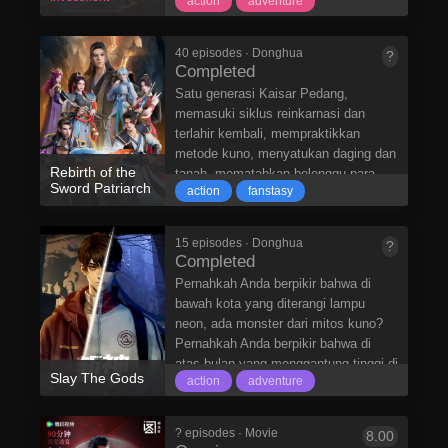
action
adventure
40 episodes · Donghua
?
Completed
Satu generasi Kaisar Pedang,
memasuki siklus reinkarnasi dan
terlahir kembali, mempraktikkan
metode kuno, menyatukan daging dan
Rebirth of the
tanah, mematahkan belenggu para
Sword Patriarch
action
fanstasy
dewa, dan menghancurkan konspirasi
untuk menipu dunia!
15 episodes · Donghua
?
Completed
Pernahkah Anda berpikir bahwa di
bawah kota yang diterangi lampu
neon, ada monster dari mitos kuno?
Pernahkah Anda berpikir bahwa di
atas bulan yang menggantung tinggi di
Slay The Gods
action
adventure
atas kepala dunia, ada dewa yang
berdiri untuk mengawasi dunia?
Pernahkah Anda berpikir bahwa di
? episodes · Movie
8.00
kota modern yang bergelombang, ada