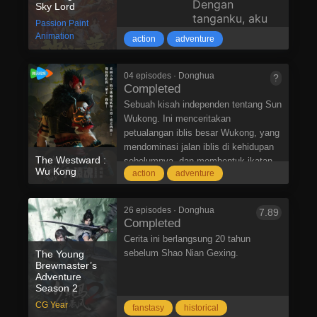
Dengan
Sky Lord
tanganku, aku
Passion Paint
bisa membuat
Animation
action
adventure
langit runtuh
dan dunia
bawah runtuh.
04 episodes · Donghua
?
Completed
Aku adalah
iblis, dewa,
Sebuah kisah independen tentang Sun
orang suci,
Wukong. Ini menceritakan
manusia. Aku
petualangan iblis besar Wukong, yang
adalah Xiao
mendominasi jalan iblis di kehidupan
Chen,
The Westward :
sebelumnya, dan membentuk ikatan
Wu Kong
penguasa
action
adventure
langsung dengan gadis manusia
segala
Guozi.
sesuatu!
26 episodes · Donghua
7.89
Completed
Cerita ini berlangsung 20 tahun
sebelum Shao Nian Gexing.
The Young
Brewmaster’s
Adventure
Season 2
CG Year
fanstasy
historical